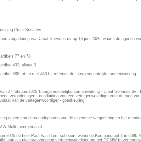
eniging Creat Services.
ene vergadering van Creat Services dv op 16 juni 2026, waarin de agenda w
artikels 77 en 78
rtikel 432, alinea 3
artikel 388 tot en met 460 betreffende de intergemeentelijke samenwerking
van 27 februari 2025 'Intergemeentelijke samenwerking - Creat Services dv - 
mene vergaderingen - aanduiding van een vertegenwoordiger voor de raad va
andaat van de vertegenwoordiger - goedkeuring'
uring geven aan de agendapunten van de algemene vergadering en het mandaa
CMW Malle overgemaakt.
ruari 2025 de heer Paul Van Ham, schepen, wonende Kempendreef 1 in 2390 Ma
alle, aan als plaatsvervangend vertegenwoordiger om het OCMW te vertegenw