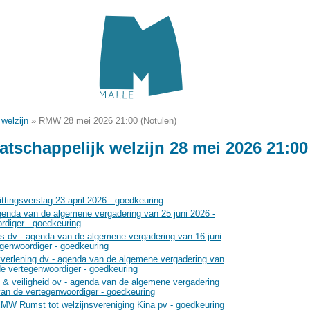
welzijn
»
RMW 28 mei 2026 21:00 (Notulen)
tschappelijk welzijn 28 mei 2026 21:00
ttingsverslag 23 april 2026 - goedkeuring
genda van de algemene vergadering van 25 juni 2026 -
rdiger - goedkeuring
s dv - agenda van de algemene vergadering van 16 juni
egenwoordiger - goedkeuring
verlening dv - agenda van de algemene vergadering van
de vertegenwoordiger - goedkeuring
 & veiligheid ov - agenda van de algemene vergadering
van de vertegenwoordiger - goedkeuring
CMW Rumst tot welzijnsvereniging Kina pv - goedkeuring