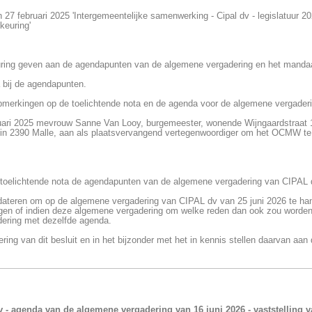
 27 februari 2025 'Intergemeentelijke samenwerking - Cipal dv - legislatuur 
keuring'
uring geven aan de agendapunten van de algemene vergadering en het mandaa
 bij de agendapunten.
opmerkingen op de toelichtende nota en de agenda voor de algemene vergaderi
ruari 2025 mevrouw Sanne Van Looy, burgemeester, wonende Wijngaardstraat 1
n 2390 Malle, aan als plaatsvervangend vertegenwoordiger om het OCMW te
toelichtende nota de agendapunten van de algemene vergadering van CIPAL d
ateren om op de algemene vergadering van CIPAL dv van 25 juni 2026 te hande
agen of indien deze algemene vergadering om welke reden dan ook zou worden
ering met dezelfde agenda.
oering van dit besluit en in het bijzonder met het in kennis stellen daarvan aa
v - agenda van de algemene vergadering van 16 juni 2026 - vaststelling 