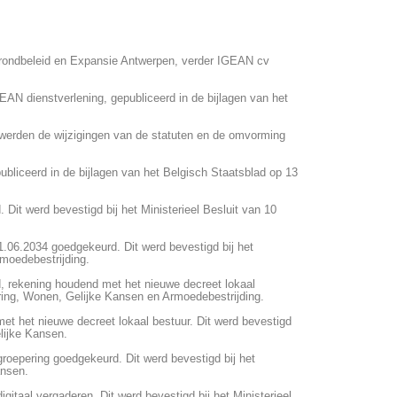
 Grondbeleid en Expansie Antwerpen, verder IGEAN cv
 dienstverlening, gepubliceerd in de bijlagen van het
werden de wijzigingen van de statuten en de omvorming
liceerd in de bijlagen van het Belgisch Staatsblad op 13
t werd bevestigd bij het Ministerieel Besluit van 10
.06.2034 goedgekeurd. Dit werd bevestigd bij het
moedebestrijding.
 rekening houdend met het nieuwe decreet lokaal
ering, Wonen, Gelijke Kansen en Armoedebestrijding.
t het nieuwe decreet lokaal bestuur. Dit werd bevestigd
lijke Kansen.
roepering goedgekeurd. Dit werd bevestigd bij het
ansen.
itaal vergaderen. Dit werd bevestigd bij het Ministerieel