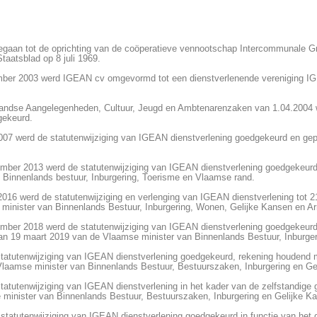
ergegaan tot de oprichting van de coöperatieve vennootschap Intercommunale
taatsblad op 8 juli 1969.
er 2003 werd IGEAN cv omgevormd tot een dienstverlenende vereniging IGEAN
landse Aangelegenheden, Cultuur, Jeugd en Ambtenarenzaken van 1.04.2004 
gekeurd.
7 werd de statutenwijziging van IGEAN dienstverlening goedgekeurd en gepub
er 2013 werd de statutenwijziging van IGEAN dienstverlening goedgekeurd. Di
 Binnenlands bestuur, Inburgering, Toerisme en Vlaamse rand.
16 werd de statutenwijziging en verlenging van IGEAN dienstverlening tot 21
 minister van Binnenlands Bestuur, Inburgering, Wonen, Gelijke Kansen en Ar
ber 2018 werd de statutenwijziging van IGEAN dienstverlening goedgekeurd,
it van 19 maart 2019 van de Vlaamse minister van Binnenlands Bestuur, Inburg
tatutenwijziging van IGEAN dienstverlening goedgekeurd, rekening houdend me
e Vlaamse minister van Binnenlands Bestuur, Bestuurszaken, Inburgering en Ge
atutenwijziging van IGEAN dienstverlening in het kader van de zelfstandige g
e minister van Binnenlands Bestuur, Bestuurszaken, Inburgering en Gelijke K
atutenwijziging van IGEAN dienstverlening goedgekeurd in functie van het dig