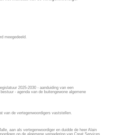
erd meegedeeld.
legislatuur 2025-2030 - aanduiding van een
n bestuur - agenda van de buitengewone algemene
t van de vertegenwoordigers vaststellen.
lle, aan als vertegenwoordiger en duidde de heer Alain
oordigen op de algemene vergadering van Creat Services