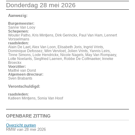
Donderdag 28 mei 2026
Aanwezig:
Burgemeester:
Sanne Van Looy
Schepenen:
Wouter Patho, Kris Mintjens, Dirk Gerinckx, Paul Van Ham, Lennert
Vorsselmans
raadsleden:
Alain De Laet, Alex Van Loon, Elisabeth Joris, Ingrid Vrints,
Dominique Defossez, Wim Vervloet, Jolien Vrints, Yannis Leirs,
Tinne Simons, Lode Hendrickx, Nicole Nagels, May Van Rompaey,
Lotte Noelants, Siegfried Laenen, Robbe De Colfmaeker, Inneke
Broeckx
Voorzitter:
Maïthé van Dorst
Algemeen directeur:
Sven Brabants
Verontschuldigd:
raadsleden:
Katleen Mintjens, Sonia Van Hoof
OPENBARE ZITTING
Overzicht punten
RMW van 28 mei 2026