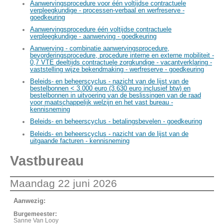
Aanwervingsprocedure voor één voltijdse contractuele
verpleegkundige - processen-verbaal en werfreserve -
goedkeuring
Aanwervingsprocedure één voltijdse contractuele
verpleegkundige - aanwerving - goedkeuring
Aanwerving - combinatie aanwervingsprocedure,
bevorderingsprocedure, procedure interne en externe mobiliteit -
0,7 VTE deeltijds contractuele zorgkundige - vacantverklaring -
vaststelling wijze bekendmaking - werfreserve - goedkeuring
Beleids- en beheerscyclus - nazicht van de lijst van de
bestelbonnen < 3.000 euro (3.630 euro inclusief btw) en
bestelbonnen in uitvoering van de beslissingen van de raad
voor maatschappelijk welzijn en het vast bureau -
kennisneming
Beleids- en beheerscyclus - betalingsbevelen - goedkeuring
Beleids- en beheerscyclus - nazicht van de lijst van de
uitgaande facturen - kennisneming
Vastbureau
Maandag 22 juni 2026
Aanwezig:
Burgemeester:
Sanne Van Looy