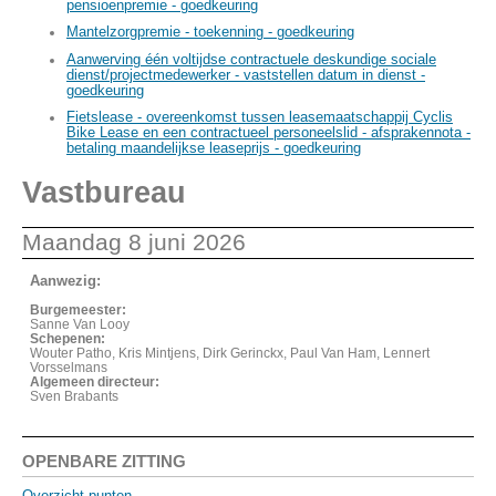
pensioenpremie - goedkeuring
Mantelzorgpremie - toekenning - goedkeuring
Aanwerving één voltijdse contractuele deskundige sociale
dienst/projectmedewerker - vaststellen datum in dienst -
goedkeuring
Fietslease - overeenkomst tussen leasemaatschappij Cyclis
Bike Lease en een contractueel personeelslid - afsprakennota -
betaling maandelijkse leaseprijs - goedkeuring
Vastbureau
Maandag 8 juni 2026
Aanwezig:
Burgemeester:
Sanne Van Looy
Schepenen:
Wouter Patho, Kris Mintjens, Dirk Gerinckx, Paul Van Ham, Lennert
Vorsselmans
Algemeen directeur:
Sven Brabants
OPENBARE ZITTING
Overzicht punten