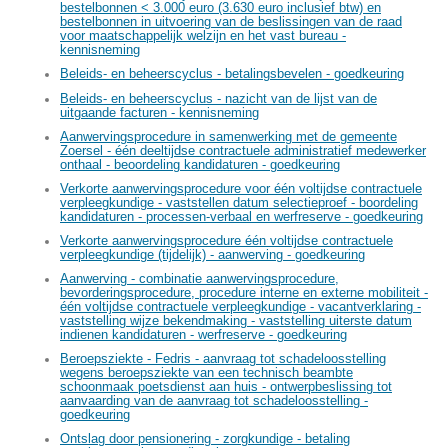
bestelbonnen < 3.000 euro (3.630 euro inclusief btw) en
bestelbonnen in uitvoering van de beslissingen van de raad
voor maatschappelijk welzijn en het vast bureau -
kennisneming
Beleids- en beheerscyclus - betalingsbevelen - goedkeuring
Beleids- en beheerscyclus - nazicht van de lijst van de
uitgaande facturen - kennisneming
Aanwervingsprocedure in samenwerking met de gemeente
Zoersel - één deeltijdse contractuele administratief medewerker
onthaal - beoordeling kandidaturen - goedkeuring
Verkorte aanwervingsprocedure voor één voltijdse contractuele
verpleegkundige - vaststellen datum selectieproef - boordeling
kandidaturen - processen-verbaal en werfreserve - goedkeuring
Verkorte aanwervingsprocedure één voltijdse contractuele
verpleegkundige (tijdelijk) - aanwerving - goedkeuring
Aanwerving - combinatie aanwervingsprocedure,
bevorderingsprocedure, procedure interne en externe mobiliteit -
één voltijdse contractuele verpleegkundige - vacantverklaring -
vaststelling wijze bekendmaking - vaststelling uiterste datum
indienen kandidaturen - werfreserve - goedkeuring
Beroepsziekte - Fedris - aanvraag tot schadeloosstelling
wegens beroepsziekte van een technisch beambte
schoonmaak poetsdienst aan huis - ontwerpbeslissing tot
aanvaarding van de aanvraag tot schadeloosstelling -
goedkeuring
Ontslag door pensionering - zorgkundige - betaling