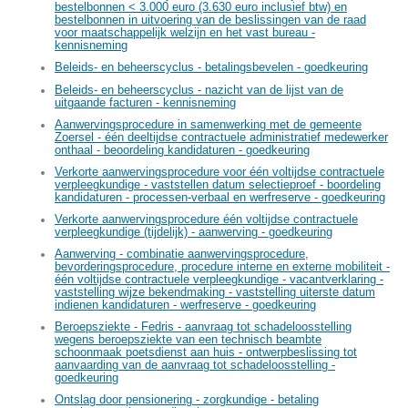
bestelbonnen < 3.000 euro (3.630 euro inclusief btw) en
bestelbonnen in uitvoering van de beslissingen van de raad
voor maatschappelijk welzijn en het vast bureau -
kennisneming
Beleids- en beheerscyclus - betalingsbevelen - goedkeuring
Beleids- en beheerscyclus - nazicht van de lijst van de
uitgaande facturen - kennisneming
Aanwervingsprocedure in samenwerking met de gemeente
Zoersel - één deeltijdse contractuele administratief medewerker
onthaal - beoordeling kandidaturen - goedkeuring
Verkorte aanwervingsprocedure voor één voltijdse contractuele
verpleegkundige - vaststellen datum selectieproef - boordeling
kandidaturen - processen-verbaal en werfreserve - goedkeuring
Verkorte aanwervingsprocedure één voltijdse contractuele
verpleegkundige (tijdelijk) - aanwerving - goedkeuring
Aanwerving - combinatie aanwervingsprocedure,
bevorderingsprocedure, procedure interne en externe mobiliteit -
één voltijdse contractuele verpleegkundige - vacantverklaring -
vaststelling wijze bekendmaking - vaststelling uiterste datum
indienen kandidaturen - werfreserve - goedkeuring
Beroepsziekte - Fedris - aanvraag tot schadeloosstelling
wegens beroepsziekte van een technisch beambte
schoonmaak poetsdienst aan huis - ontwerpbeslissing tot
aanvaarding van de aanvraag tot schadeloosstelling -
goedkeuring
Ontslag door pensionering - zorgkundige - betaling