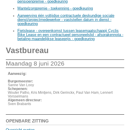
pensioenpremie - goedkeuring
Mantelzorgpremie - toekenning - goedkeuring
Aanwerving één voltijdse contractuele deskundige sociale
dienst/projectmedewerker - vaststellen datum in dienst -
goedkeuring
Fietslease - overeenkomst tussen leasemaatschappij Cyclis
Bike Lease en een contractueel personeelslid - afsprakennota -
betaling maandelijkse leaseprijs - goedkeuring
Vastbureau
Maandag 8 juni 2026
Aanwezig:
Burgemeester:
Sanne Van Looy
Schepenen:
Wouter Patho, Kris Mintjens, Dirk Gerinckx, Paul Van Ham, Lennert
Vorsselmans
Algemeen directeur:
Sven Brabants
OPENBARE ZITTING
Overzicht punten