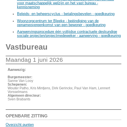
voor maatschappelijk welzijn en het vast bureau -
kennisneming
Beleids- en beheerscyclus - betalingsbevelen - goedkeuring
Woonzorgcentrum ter Bleeke - beëindiging van de
opnameovereenkomst van een bewoner - goedkeuring
Aanwervingsprocedure één voltijdse contractuele deskundige
sociale projecten/projectmedeweker - aanwerving - goedkeuring
Vastbureau
Maandag 1 juni 2026
Aanwezig:
Burgemeester:
Sanne Van Looy
Schepenen:
Wouter Patho, Kris Mintjens, Dirk Gerinckx, Paul Van Ham, Lennert
Vorsselmans
Algemeen directeur:
Sven Brabants
OPENBARE ZITTING
Overzicht punten